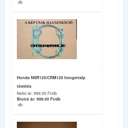
db
Honda NSR125/CRM125 hengertalp
tömítés
Nettó ár: 999.00 Ft/db
Bruttó ár: 999.00 Ft/db
db